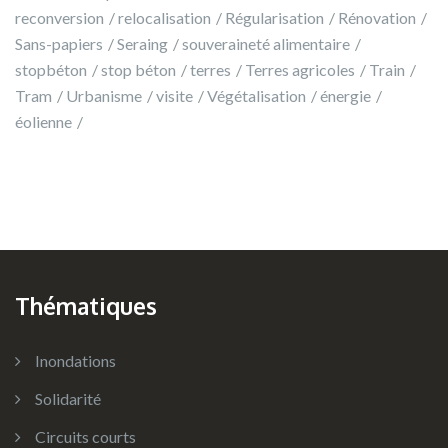
reconversion
relocalisation
Régularisation
Rénovation
Sans-papiers
Seraing
souveraineté alimentaire
stopbéton
stop béton
terres
Terres agricoles
Train
Tram
Urbanisme
visite
Végétalisation
énergie
éolienne
Thématiques
Inondations
Solidarité
Circuits courts