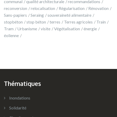
communal
qualité architecturale
recommandations
reconversion
relocalisation
Régularisation
Rénovation
Sans-papiers
Seraing
souveraineté alimentaire
stopbéton
stop béton
terres
Terres agricoles
Train
Tram
Urbanisme
visite
Végétalisation
énergie
éolienne
Thématiques
Inondations
Solidarité