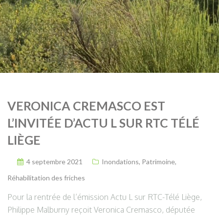
VERONICA CREMASCO EST
L’INVITÉE D’ACTU L SUR RTC TÉLÉ
LIÈGE
4 septembre 2021
Inondations
,
Patrimoine
,
Réhabilitation des friches
Pour la rentrée de l’émission Actu L sur RTC-Télé Liège,
Philippe Malburny reçoit Veronica Cremasco, députée