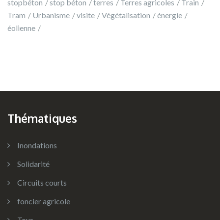
stopbéton
stop béton
terres
Terres agricoles
Train
Tram
Urbanisme
visite
Végétalisation
énergie
éolienne
Thématiques
Inondations
Solidarité
Circuits courts
foncier agricole
Tous