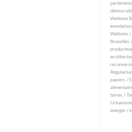
parlementa
démocrati
Wallonie B
inondation
Wallonie
Bruxelles
producteu
architectu
reconversi
Régularisa
papiers
S
alimentair
terres
Te
Urbanism
énergie
é