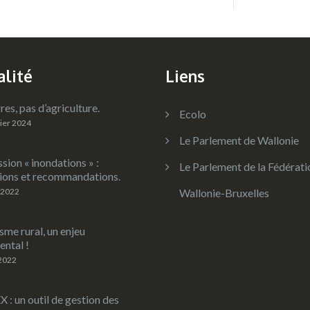
alité
Liens
res, pas d’agriculture.
Ecolo
rier 2024
Le Parlement de Wallonie
ion « inondations » :
Le Parlement de la Fédérati
ions et recommandations.
 2022
Wallonie-Bruxelles
sme rural, un enjeu
ntal !
 2022
: un outil de gestion des