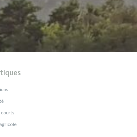
tiques
ions
té
 courts
agricole