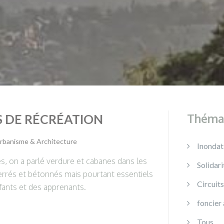
Théma
S DE RÉCRÉATION
rbanisme & Architecture
Inondat
s, on a parlé verdure et cabanes dans les
Solidari
errés et bétonnés mais pourtant essentiels
Circuits
ants et des apprenants.
foncier 
Tous