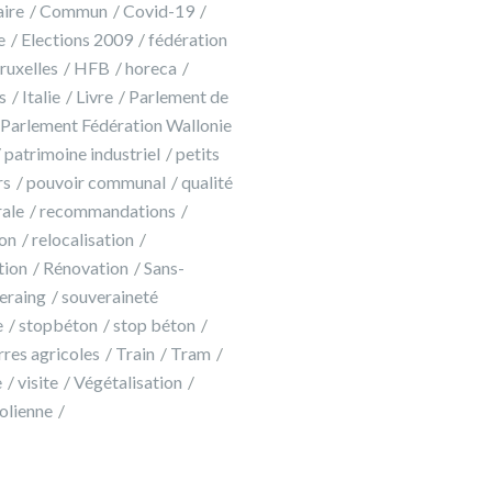
ire
Commun
Covid-19
e
Elections 2009
fédération
ruxelles
HFB
horeca
s
Italie
Livre
Parlement de
Parlement Fédération Wallonie
patrimoine industriel
petits
rs
pouvoir communal
qualité
rale
recommandations
on
relocalisation
tion
Rénovation
Sans-
eraing
souveraineté
e
stopbéton
stop béton
rres agricoles
Train
Tram
e
visite
Végétalisation
olienne