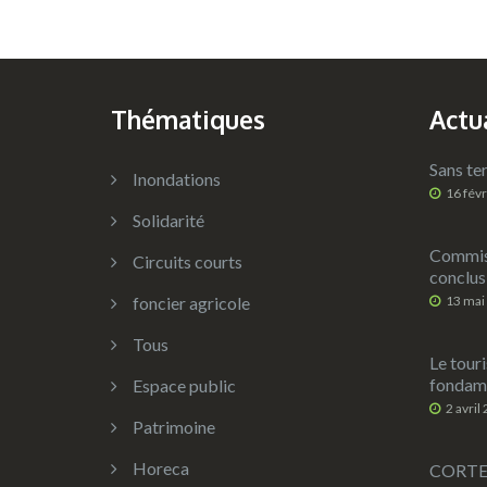
Thématiques
Actu
Sans ter
Inondations
16 fév
Solidarité
Commiss
Circuits courts
conclus
foncier agricole
13 mai
Tous
Le touri
fondame
Espace public
2 avril
Patrimoine
Horeca
CORTEX 