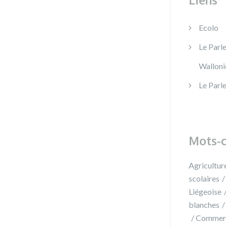
Ecolo
Le Parl
Walloni
Le Parl
Mots-c
Agricultur
scolaires
Liégeoise
blanches
Commer