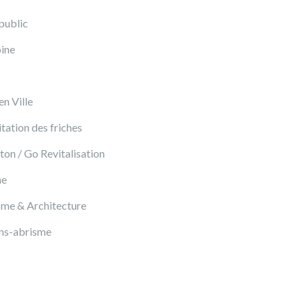
public
ine
n Ville
tation des friches
ton / Go Revitalisation
me
me & Architecture
ns-abrisme