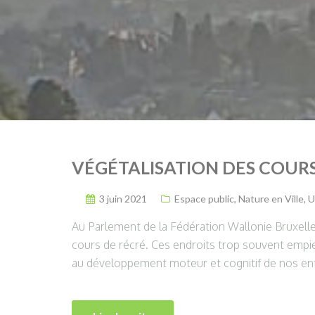
VÉGÉTALISATION DES COUR
3 juin 2021
Espace public
,
Nature en Ville
,
U
Au Parlement de la Fédération Wallonie Bruxelle
cours de récré. Ces endroits trop souvent empi
au développement moteur et cognitif de nos enf