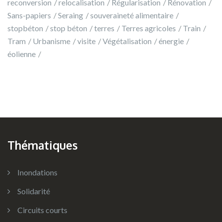
reconversion
relocalisation
Régularisation
Rénovation
Sans-papiers
Seraing
souveraineté alimentaire
stopbéton
stop béton
terres
Terres agricoles
Train
Tram
Urbanisme
visite
Végétalisation
énergie
éolienne
Thématiques
Inondations
Solidarité
Circuits courts