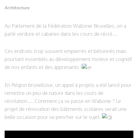
Architecture
Au Parlement de la Fédération Wallonie Bruxelles, on a
parlé verdure et cabanes dans les cours de récré…
Ces endroits trop souvent empierrés et bétonnés mais
pourtant essentiels au développement moteur et cognitif
de nos enfants et des apprenants !
En Région bruxelloise, un appel à projets a été lancé pour
remettre un peu de nature dans les cours de
récréation…. Comment ça se passe en Wallonie ? Le
projet de rénovation des bâtiments scolaires serait une
belle occasion pour se pencher sur le sujet.