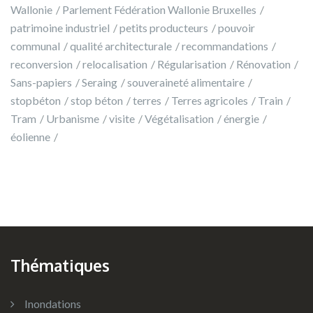
Wallonie
Parlement Fédération Wallonie Bruxelles
patrimoine industriel
petits producteurs
pouvoir
communal
qualité architecturale
recommandations
reconversion
relocalisation
Régularisation
Rénovation
Sans-papiers
Seraing
souveraineté alimentaire
stopbéton
stop béton
terres
Terres agricoles
Train
Tram
Urbanisme
visite
Végétalisation
énergie
éolienne
Thématiques
Inondations