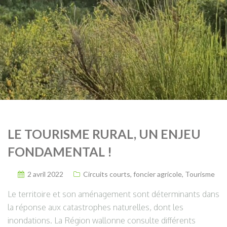
LE TOURISME RURAL, UN ENJEU
FONDAMENTAL !
2 avril 2022
Circuits courts
,
foncier agricole
,
Tourisme
Le territoire et son aménagement sont déterminants dans
la réponse aux catastrophes naturelles, dont les
inondations. La Région wallonne consulte différents