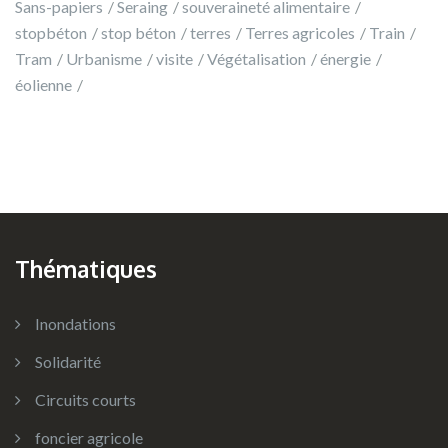
Sans-papiers
Seraing
souveraineté alimentaire
stopbéton
stop béton
terres
Terres agricoles
Train
Tram
Urbanisme
visite
Végétalisation
énergie
éolienne
Thématiques
Inondations
Solidarité
Circuits courts
foncier agricole