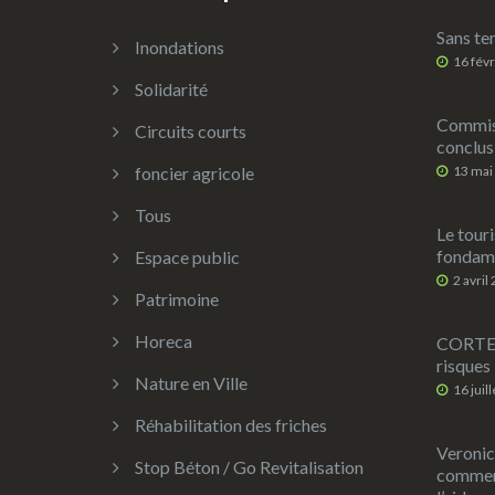
Sans ter
Inondations
16 fév
Solidarité
Commiss
Circuits courts
conclus
foncier agricole
13 mai
Tous
Le touri
fondame
Espace public
2 avril
Patrimoine
Horeca
CORTEX 
risques
Nature en Ville
16 juil
Réhabilitation des friches
Veronic
Stop Béton / Go Revitalisation
commerç