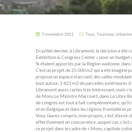
7 novembre 2011
Tous
,
Tourisme
,
Urbanism
En juillet dernier, à Libramont, la décision a été 
Exhibition & Congress Center » pour un budget de
% étaient apportés par la Région wallonne, dans u
C’est un projet de 25 000 m2 qui a été imaginé pa
propose un espace d accueil, des salles modulable
tout autour, 1 421 m2 de parcelles extérieures d 
Libramont aussi, certes très intéressant, mais c’e
de Mons.Le Ministre Marcourt, dans La Libre Belg
de congrès est tout à fait complémentaire, qu’il n
et en Belgique et dans les régions frontalières p
Vous l’aurez compris, mon propos, c’est d’avoir de
effectivement en concurrence, auquel cas, c’est u
ce projet dans le cadre de « Mons, capitale cultu