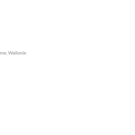
sme
,
Wallonie