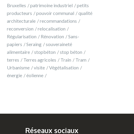
Bruxelles
patrimoine industriel
petits
producteurs
pouvoir communal
qualité
architecturale
recommandations
reconversion
relocalisation
Régularisation
Rénovation
Sans-
papiers
Seraing
souveraineté
alimentaire
stopbéton
stop béton
terres
Terres agricoles
Train
Tram
Urbanisme
visite
Végétalisation
énergie
éolienne
Réseaux sociaux