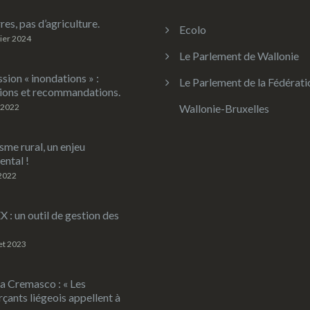
res, pas d’agriculture.
Ecolo
rier 2024
Le Parlement de Wallonie
ion « inondations » :
Le Parlement de la Fédérati
ions et recommandations.
 2022
Wallonie-Bruxelles
sme rural, un enjeu
ntal !
 2022
: un outil de gestion des
let 2023
a Cremasco : « Les
ants liégeois appellent à