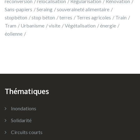
reconversion
relocalisation
Régularisation
Rénovation
Sans-papiers
Seraing
souveraineté alimentaire
stopbéton
stop béton
terres
Terres agricoles
Train
Tram
Urbanisme
visite
Végétalisation
énergie
éolienne
Thématiques
Inondations
Solidarité
Circuits courts