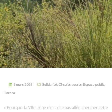
9 mars 2023
Solidarité
,
Circuits courts
,
Espace public
,
Horeca
« Pourquoi la Ville Liège n’est-elle pas allée chercher cette