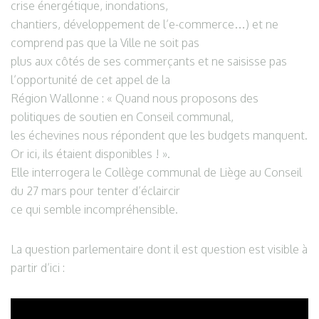
crise énergétique, inondations,
chantiers, développement de l’e-commerce…) et ne
comprend pas que la Ville ne soit pas
plus aux côtés de ses commerçants et ne saisisse pas
l’opportunité de cet appel de la
Région Wallonne : « Quand nous proposons des
politiques de soutien en Conseil communal,
les échevines nous répondent que les budgets manquent.
Or ici, ils étaient disponibles ! ».
Elle interrogera le Collège communal de Liège au Conseil
du 27 mars pour tenter d’éclaircir
ce qui semble incompréhensible.
La question parlementaire dont il est question est visible à
partir d’ici :