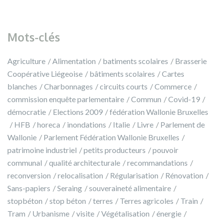
Mots-clés
Agriculture
Alimentation
batiments scolaires
Brasserie
Coopérative Liégeoise
bâtiments scolaires
Cartes
blanches
Charbonnages
circuits courts
Commerce
commission enquête parlementaire
Commun
Covid-19
démocratie
Elections 2009
fédération Wallonie Bruxelles
HFB
horeca
inondations
Italie
Livre
Parlement de
Wallonie
Parlement Fédération Wallonie Bruxelles
patrimoine industriel
petits producteurs
pouvoir
communal
qualité architecturale
recommandations
reconversion
relocalisation
Régularisation
Rénovation
Sans-papiers
Seraing
souveraineté alimentaire
stopbéton
stop béton
terres
Terres agricoles
Train
Tram
Urbanisme
visite
Végétalisation
énergie