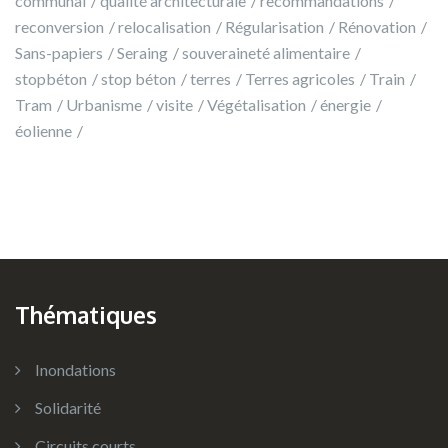
communal
qualité architecturale
recommandations
reconversion
relocalisation
Régularisation
Rénovation
Sans-papiers
Seraing
souveraineté alimentaire
stopbéton
stop béton
terres
Terres agricoles
Train
Tram
Urbanisme
visite
Végétalisation
énergie
éolienne
Thématiques
Inondations
Solidarité
Circuits courts