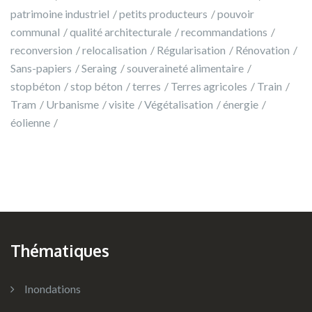
patrimoine industriel
petits producteurs
pouvoir
communal
qualité architecturale
recommandations
reconversion
relocalisation
Régularisation
Rénovation
Sans-papiers
Seraing
souveraineté alimentaire
stopbéton
stop béton
terres
Terres agricoles
Train
Tram
Urbanisme
visite
Végétalisation
énergie
éolienne
Thématiques
Inondations