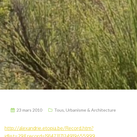
23 mars 2010
Tous
,
Urbanisme & Architecture
http://alexandrie.etopia.be/Record.htm?
idlist=29&record=19147317124919655999