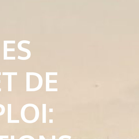
UES
ET DE
LOI: