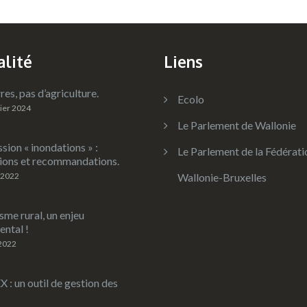
alité
Liens
res, pas d’agriculture.
Ecolo
rier 2024
Le Parlement de Wallonie
ion « inondations » :
Le Parlement de la Fédérati
ions et recommandations.
 2022
Wallonie-Bruxelles
sme rural, un enjeu
ntal !
 2022
: un outil de gestion des