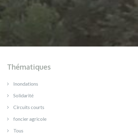
Thématiques
Inondations
Solidarité
Circuits courts
foncier agricole
Tous