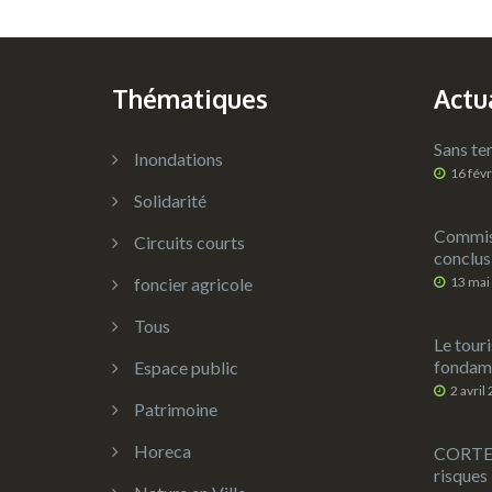
Thématiques
Actu
Sans ter
Inondations
16 fév
Solidarité
Commiss
Circuits courts
conclus
foncier agricole
13 mai
Tous
Le touri
fondame
Espace public
2 avril
Patrimoine
Horeca
CORTEX 
risques