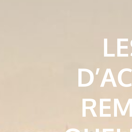
LE
D’AC
REM