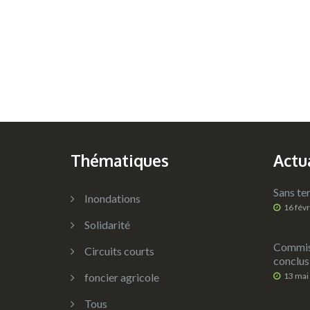
Thématiques
Actu
Sans ter
Inondations
16 fév
Solidarité
Commiss
Circuits courts
conclus
foncier agricole
13 mai
Tous