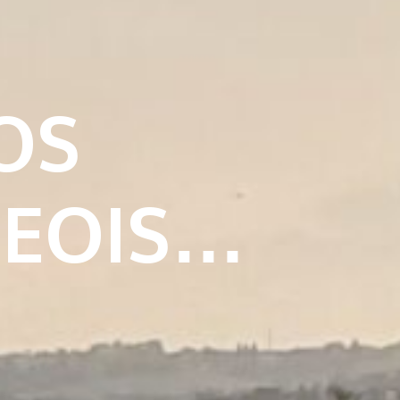
OS
GEOIS…