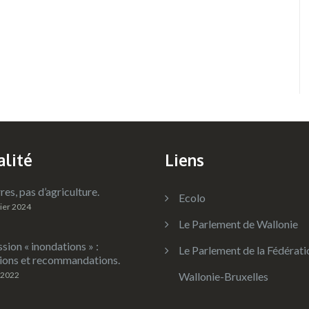
alité
Liens
res, pas d’agriculture.
Ecolo
rier 2024
Le Parlement de Wallonie
ion « inondations » :
Le Parlement de la Fédérati
ions et recommandations.
 2022
Wallonie-Bruxelles