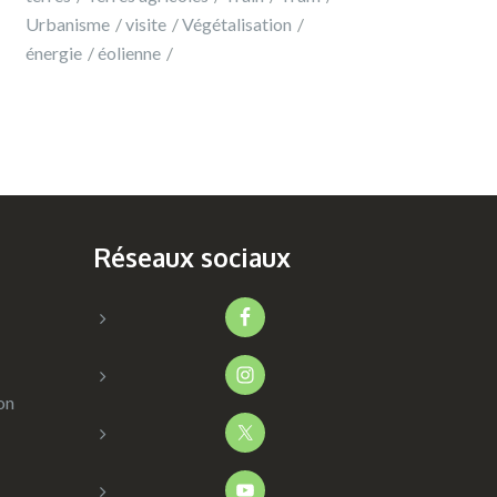
Urbanisme
visite
Végétalisation
énergie
éolienne
Réseaux sociaux
on