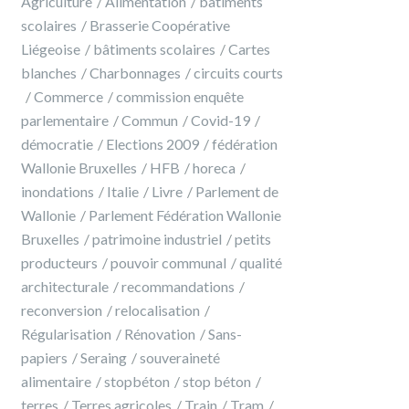
Agriculture
Alimentation
batiments
scolaires
Brasserie Coopérative
Liégeoise
bâtiments scolaires
Cartes
blanches
Charbonnages
circuits courts
Commerce
commission enquête
parlementaire
Commun
Covid-19
démocratie
Elections 2009
fédération
Wallonie Bruxelles
HFB
horeca
inondations
Italie
Livre
Parlement de
Wallonie
Parlement Fédération Wallonie
Bruxelles
patrimoine industriel
petits
producteurs
pouvoir communal
qualité
architecturale
recommandations
reconversion
relocalisation
Régularisation
Rénovation
Sans-
papiers
Seraing
souveraineté
alimentaire
stopbéton
stop béton
terres
Terres agricoles
Train
Tram