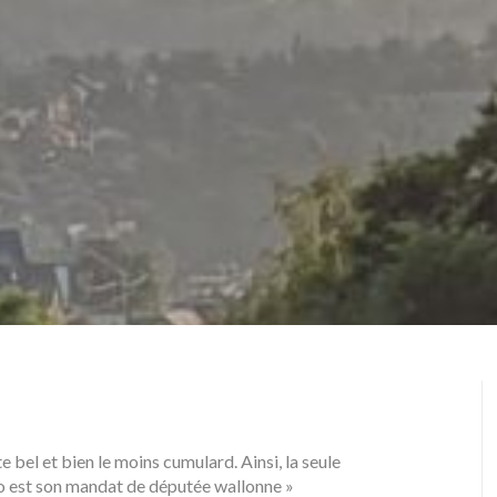
e bel et bien le moins cumulard. Ainsi, la seule
o est son mandat de députée wallonne »