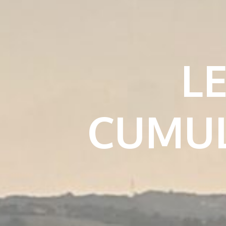
L
CUMUL