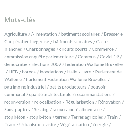
Mots-clés
Agriculture
Alimentation
batiments scolaires
Brasserie
Coopérative Liégeoise
bâtiments scolaires
Cartes
blanches
Charbonnages
circuits courts
Commerce
commission enquête parlementaire
Commun
Covid-19
démocratie
Elections 2009
fédération Wallonie Bruxelles
HFB
horeca
inondations
Italie
Livre
Parlement de
Wallonie
Parlement Fédération Wallonie Bruxelles
patrimoine industriel
petits producteurs
pouvoir
communal
qualité architecturale
recommandations
reconversion
relocalisation
Régularisation
Rénovation
Sans-papiers
Seraing
souveraineté alimentaire
stopbéton
stop béton
terres
Terres agricoles
Train
Tram
Urbanisme
visite
Végétalisation
énergie