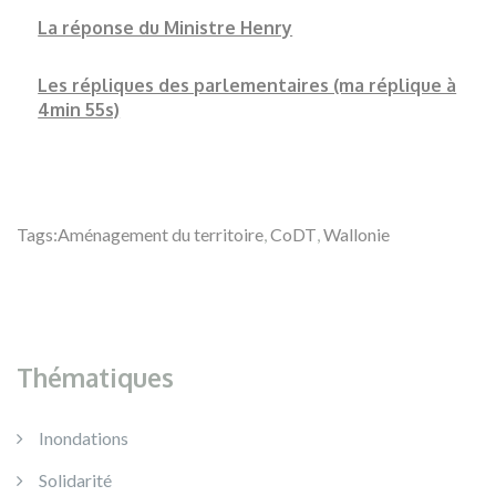
La réponse du Ministre Henry
Les répliques des parlementaires (ma réplique à
4min 55s)
Tags:
Aménagement du territoire
,
CoDT
,
Wallonie
Thématiques
Inondations
Solidarité