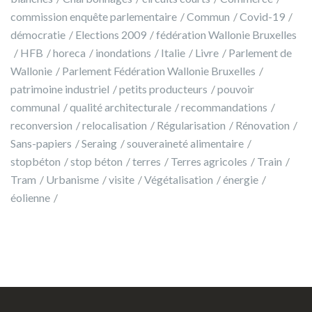
commission enquête parlementaire
Commun
Covid-19
démocratie
Elections 2009
fédération Wallonie Bruxelles
HFB
horeca
inondations
Italie
Livre
Parlement de
Wallonie
Parlement Fédération Wallonie Bruxelles
patrimoine industriel
petits producteurs
pouvoir
communal
qualité architecturale
recommandations
reconversion
relocalisation
Régularisation
Rénovation
Sans-papiers
Seraing
souveraineté alimentaire
stopbéton
stop béton
terres
Terres agricoles
Train
Tram
Urbanisme
visite
Végétalisation
énergie
éolienne