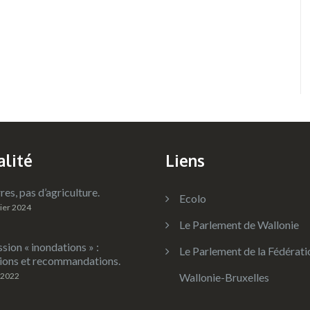
alité
Liens
res, pas d’agriculture.
Ecolo
rier 2024
Le Parlement de Wallonie
ion « inondations » :
Le Parlement de la Fédérati
ions et recommandations.
 2022
Wallonie-Bruxelles