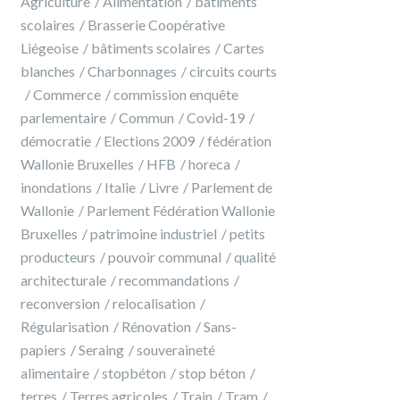
Agriculture
Alimentation
batiments
scolaires
Brasserie Coopérative
Liégeoise
bâtiments scolaires
Cartes
blanches
Charbonnages
circuits courts
Commerce
commission enquête
parlementaire
Commun
Covid-19
démocratie
Elections 2009
fédération
Wallonie Bruxelles
HFB
horeca
inondations
Italie
Livre
Parlement de
Wallonie
Parlement Fédération Wallonie
Bruxelles
patrimoine industriel
petits
producteurs
pouvoir communal
qualité
architecturale
recommandations
reconversion
relocalisation
Régularisation
Rénovation
Sans-
papiers
Seraing
souveraineté
alimentaire
stopbéton
stop béton
terres
Terres agricoles
Train
Tram