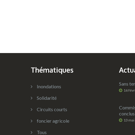
Thématiques
Actu
Sans ter
Inondations
16 fév
Solidarité
Commiss
Circuits courts
conclus
foncier agricole
13 mai
Tous