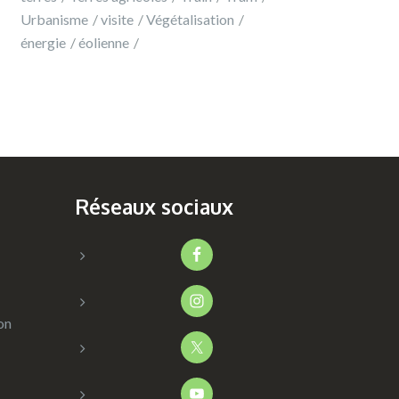
Urbanisme
visite
Végétalisation
énergie
éolienne
Réseaux sociaux
on