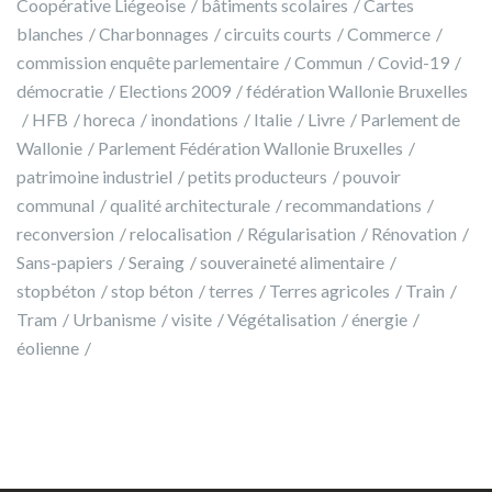
Coopérative Liégeoise
bâtiments scolaires
Cartes
blanches
Charbonnages
circuits courts
Commerce
commission enquête parlementaire
Commun
Covid-19
démocratie
Elections 2009
fédération Wallonie Bruxelles
HFB
horeca
inondations
Italie
Livre
Parlement de
Wallonie
Parlement Fédération Wallonie Bruxelles
patrimoine industriel
petits producteurs
pouvoir
communal
qualité architecturale
recommandations
reconversion
relocalisation
Régularisation
Rénovation
Sans-papiers
Seraing
souveraineté alimentaire
stopbéton
stop béton
terres
Terres agricoles
Train
Tram
Urbanisme
visite
Végétalisation
énergie
éolienne