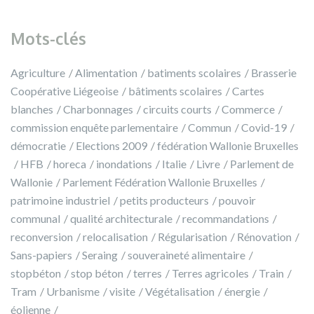
Mots-clés
Agriculture
Alimentation
batiments scolaires
Brasserie
Coopérative Liégeoise
bâtiments scolaires
Cartes
blanches
Charbonnages
circuits courts
Commerce
commission enquête parlementaire
Commun
Covid-19
démocratie
Elections 2009
fédération Wallonie Bruxelles
HFB
horeca
inondations
Italie
Livre
Parlement de
Wallonie
Parlement Fédération Wallonie Bruxelles
patrimoine industriel
petits producteurs
pouvoir
communal
qualité architecturale
recommandations
reconversion
relocalisation
Régularisation
Rénovation
Sans-papiers
Seraing
souveraineté alimentaire
stopbéton
stop béton
terres
Terres agricoles
Train
Tram
Urbanisme
visite
Végétalisation
énergie
éolienne