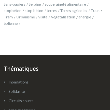
Sans-papiers
Seraing
souveraineté alimentaire
stopbéton
stop béton
terres
Terres agricoles
Train
Tram
Urbanisme
visite
Végétalisation
énergie
éolienne
Thématiques
Inondations
Solidarité
Circuits courts
foncier agricole